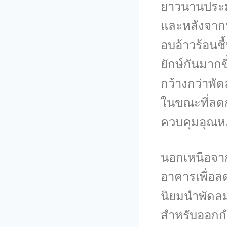
ยาวนานประม
และหลังจากนั
อบอ้าวร้อนช
ยักษ์กันมากข
กว้างกว่าพัด
ในขณะที่ลดก
ควบคุมอุณหภ
นอกเหนือจาก
อาคารเพื่อลด
นิยมนำพัดลม
สำหรับออกกำ