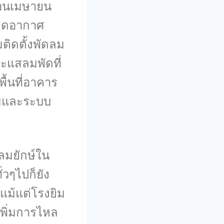
ือนเมษายน
เกิดอากาศ
ติดตั้งพัดลม
ระแสลมพัดที่
ื้นที่อาคาร
ลมและระบบ
ลมยักษ์ใน
่วๆไปก็ยัง
แม้แต่โรงยิม
เพิ่มการไหล