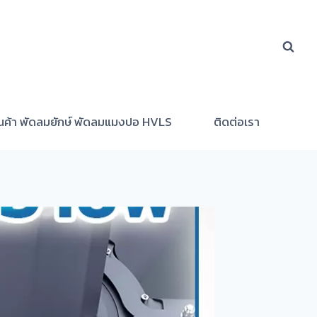
ินค้า พัดลมยักษ์ พัดลมแมงปอ HVLS
ติดต่อเรา