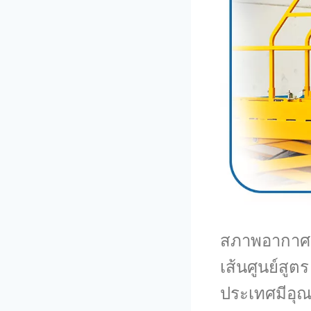
สภาพอากาศแล
เส้นศูนย์สูต
ประเทศมีอุณห