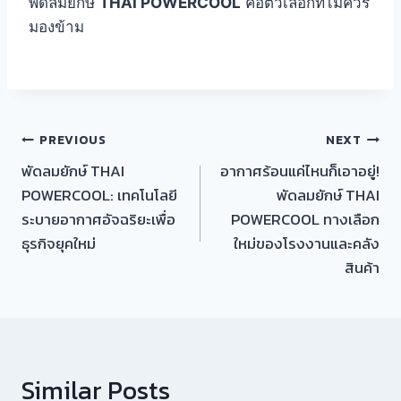
พัดลมยักษ์
THAI POWERCOOL
คือตัวเลือกที่ไม่ควร
มองข้าม
แนะแนว
PREVIOUS
NEXT
พัดลมยักษ์ THAI
อากาศร้อนแค่ไหนก็เอาอยู่!
เรื่อง
POWERCOOL: เทคโนโลยี
พัดลมยักษ์ THAI
ระบายอากาศอัจฉริยะเพื่อ
POWERCOOL ทางเลือก
ธุรกิจยุคใหม่
ใหม่ของโรงงานและคลัง
สินค้า
Similar Posts