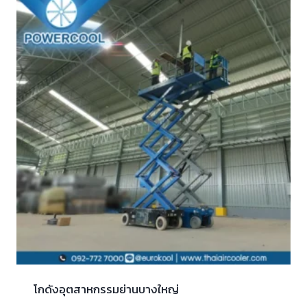
โกดังอุตสาหกรรมย่านบางใหญ่